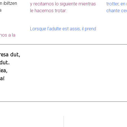
n ibiltzen
y recitamos lo siguiente mientras
trotter, e
a
le hacemos trotar:
chante cec
Lorsque l’adulte est assis, il prend
os a la
resa dut,
 dut.
dea,
a!