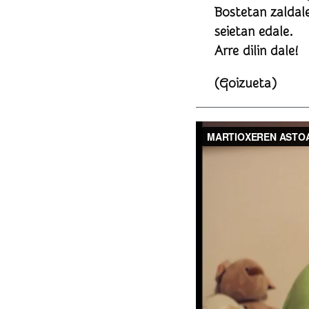
Bostetan zaldale
seietan edale.
Arre dilin dale!
(Goizueta)