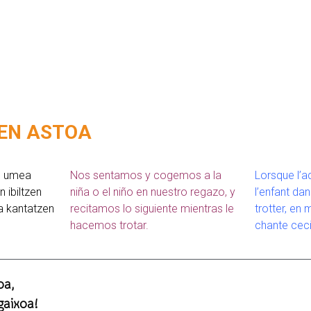
EN ASTOA
a, umea
Nos sentamos y cogemos a la
Lorsque l’ad
n ibiltzen
niña o el niño en nuestro regazo, y
l’enfant dans
a kantatzen
recitamos lo siguiente mientras le
trotter, en
hacemos trotar.
chante ceci
oa,
gaixoa!