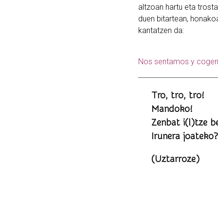
altzoan hartu eta trosta
duen bitartean, honako
kantatzen da:
Nos sentamos y cogem
Tro, tro, tro!
Mandoko!
Zenbat i(l)tze 
Irunera joateko?
(Uztarroze)