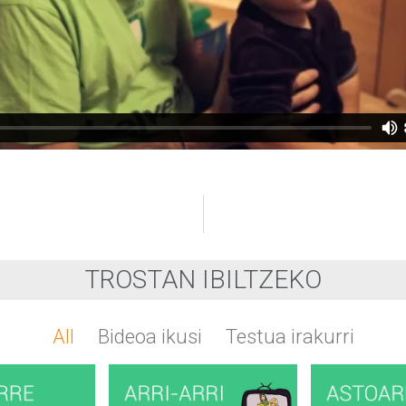
TROSTAN IBILTZEKO
All
Bideoa ikusi
Testua irakurri