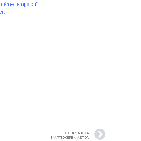
n même temps qu’il
i :
HURRENGOA
MARTIOXEREN ASTOA