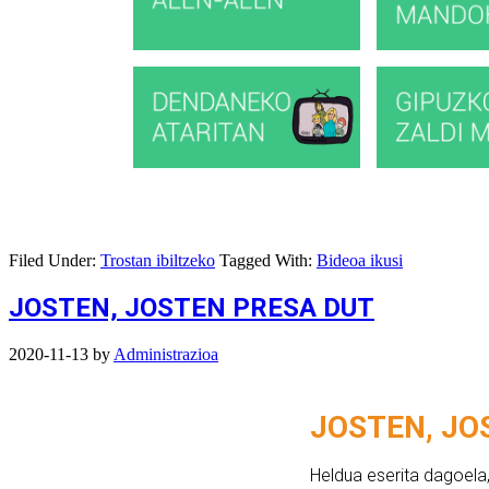
Filed Under:
Trostan ibiltzeko
Tagged With:
Bideoa ikusi
JOSTEN, JOSTEN PRESA DUT
2020-11-13
by
Administrazioa
JOSTEN, JO
Heldua eserita dagoel