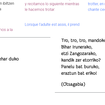
n ibiltzen
y recitamos lo siguiente mientras
trotter, e
a
le hacemos trotar:
chante cec
Lorsque l’adulte est assis, il prend
os a la
Tro, tro, tro, mandok
Bihar Irunerako,
etzi Zangozarako,
behar duko
kandik zer etorriko?
Panelu bat buruko,
eraztun bat eriko!
(Otsagabia)