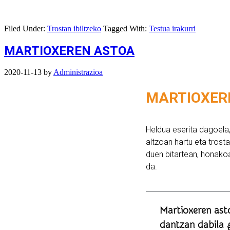
Filed Under:
Trostan ibiltzeko
Tagged With:
Testua irakurri
MARTIOXEREN ASTOA
2020-11-13
by
Administrazioa
MARTIOXER
Heldua eserita dagoel
altzoan hartu eta trosta
duen bitartean, honako
da.
Martioxeren ast
dantzan dabila 