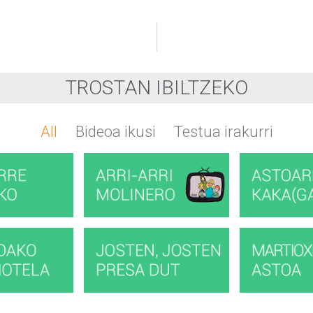
TROSTAN IBILTZEKO
All
Bideoa ikusi
Testua irakurri