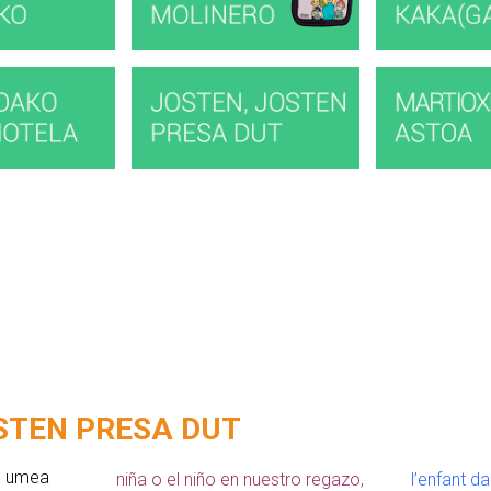
STEN PRESA DUT
a, umea
niña o el niño en nuestro regazo,
l’enfant da