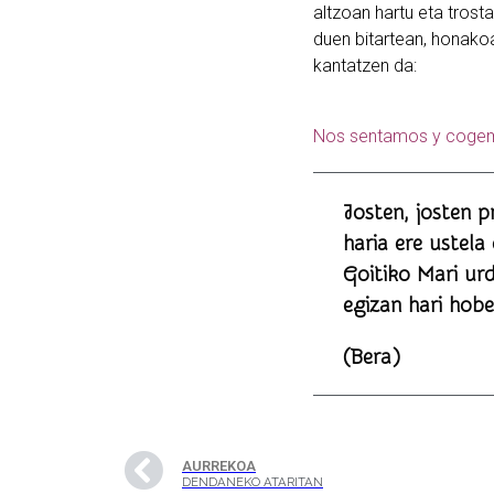
altzoan hartu eta trosta
duen bitartean, honako
kantatzen da:
Nos sentamos y cogem
Josten, josten p
haria ere ustela
Goitiko Mari ur
egizan hari hobe
(Bera)
AURREKOA
DENDANEKO ATARITAN