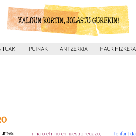
NTUAK
IPUINAK
ANTZERKIA
HAUR HIZKERA
RO
a, umea
niña o el niño en nuestro regazo,
l’enfant da