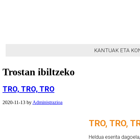
KANTUAK ETA KO
Trostan ibiltzeko
TRO, TRO, TRO
2020-11-13
by
Administrazioa
TRO, TRO, T
Heldua eserita dagoel