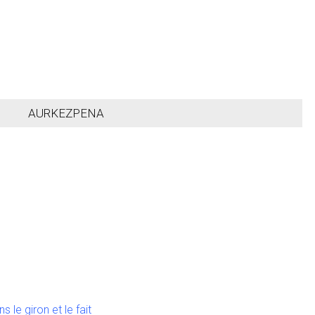
AURKEZPENA
ns le giron et le fait