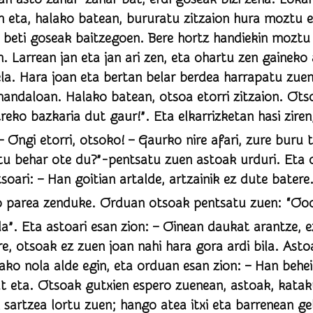
n eta, halako batean, bururatu zitzaion hura moztu e
zegoen. Bere hortz handiekin moztu zuen lokarri hura,
n. Larrean jan eta jan ari zen, eta ohartu zen gaineko
na! Han zegoen,
oan. Halako batean, otsoa etorri zitzaion. Otsoak pentsatu zuen:
o bazkaria dut gaur!”. Eta elkarrizketan hasi ziren, kanta
u behar ote du?”-pentsatu zuen astoak urduri. Eta 
ute batere. Baldin joaten
uke. Orduan otsoak pentsatu zuen: “Ooooi! Hau malizia
handiarekin ari da”. Eta astoari esan zion: – Oinean dauk
 alde egin, eta orduan esan zion: – Han beheitian ermita, meza
, katakun-katakun!, alde
 sartzea lortu zuen; hango atea itxi eta barrenean ge