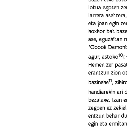
lotua egoten ze
larrera asetzera, beti goseak bait
eta joan egin ze
koxkor bat bazela. Hara joan eta bertan belar berdea harrapatu zuen. O
ase, eguzkitan mandal
“Ooooi! Demontrek
10
agur, astoko
! – Ongi etorri, otsoko! – Gaurko nire afari, zure buru ta belarri! “Ooooi!
Hemen zer pasat
erantzun zion otsoari: – Han goitian artalde, artzainik ez d
11
bazineke
, zikiro parea zend
bezalaxe. Izan ere, otsoak ez zuen joan nahi hara gora ardi bila. Astoa gero eta larriago
zegoen ez zekielako nola
entzun behar dut eta. Otsoak gutxien espero zuenean, astoak
egin eta ermitan