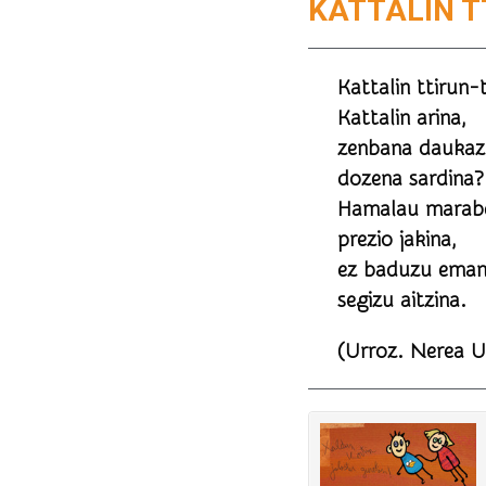
KATTALIN 
Kattalin ttirun-
Kattalin arina,
zenbana dauka
dozena sardina?
Hamalau marabe
prezio jakina,
ez baduzu eman
segizu aitzina.
(Urroz. Nerea U