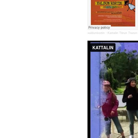
xaldunkortin
·
Kattalin Ttirun Ttarun