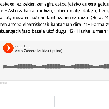
rraskaka, ez zekien zer egin, astoa jateko aukera gal
reka aldean
meza entzuteko lanik izanen ez duzu! (Bera. Moldatua) _____ 10-
ren arteko elkarrizketak kantatuak dira. 11- Forma z
tuengatik jaso bezala utzi dugu. 12- Hanka lurrean ja
Ipuina)