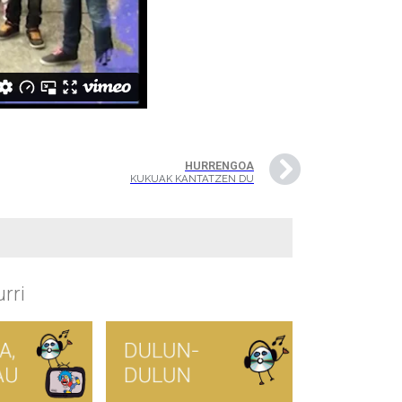
HURRENGOA
KUKUAK KANTATZEN DU
rri