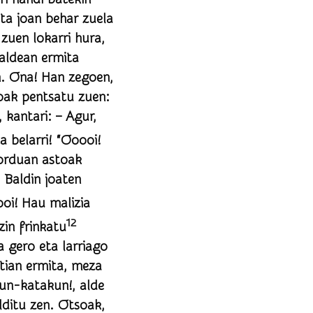
ta joan behar zuela
 aldean ermita
ri: – Agur,
orduan astoak
12
at arantze, ezin frinkatu
lditu zen. Otsoak,