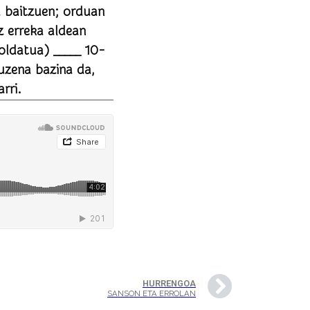
du baitzuen; orduan
uzena bazina da,
rri.
HURRENGOA
SANSON ETA ERROLAN