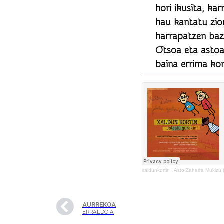
hori ikusita, ka
hau kantatu zion: – Asto zaharra, mukizu, sobera malizi dakizu, berriz er
harrapatzen bazaitut, 
Otsoa eta astoa
baina errima kon
xaldunkortin
·
Asto Zaharra Mukizu (
AURREKOA
ERRALDOIA