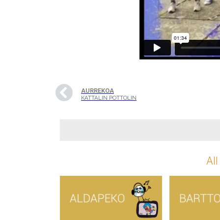
AURREKOA
KATTALIN POTTOLIN
All