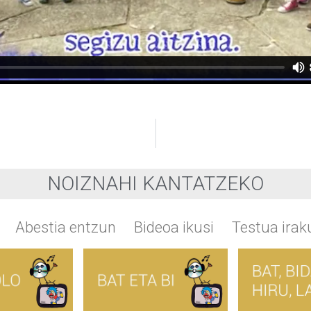
NOIZNAHI KANTATZEKO
Abestia entzun
Bideoa ikusi
Testua iraku