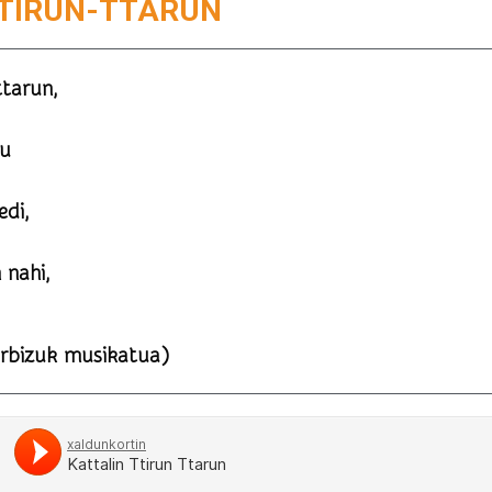
TTIRUN-TTARUN
ttarun,
zu
di,
 nahi,
rbizuk musikatua)