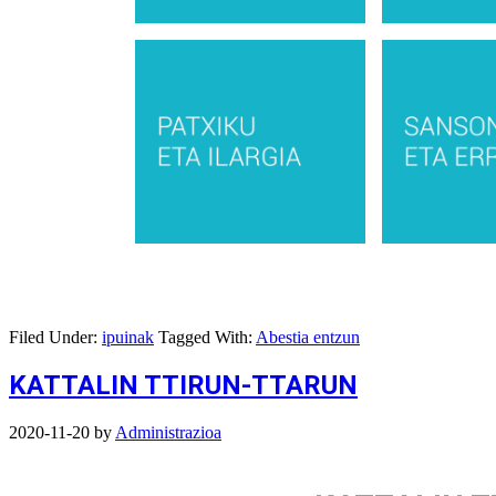
Filed Under:
ipuinak
Tagged With:
Abestia entzun
KATTALIN TTIRUN-TTARUN
2020-11-20
by
Administrazioa