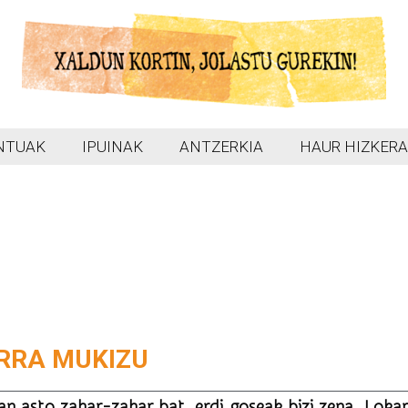
NTUAK
IPUINAK
ANTZERKIA
HAUR HIZKERA
RRA MUKIZU
n asto zahar-zahar bat, erdi goseak bizi zena. Lokar