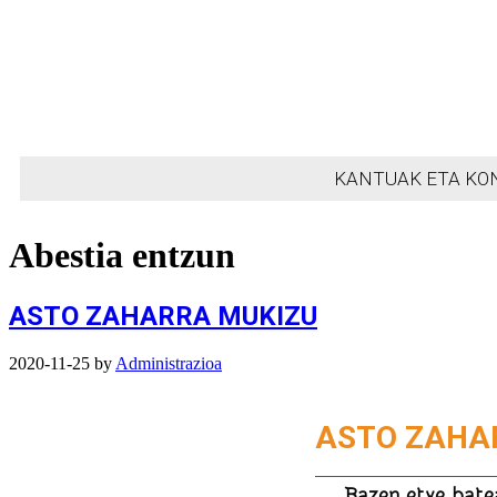
KANTUAK ETA KO
Abestia entzun
ASTO ZAHARRA MUKIZU
2020-11-25
by
Administrazioa
ASTO ZAHA
Bazen etxe batea