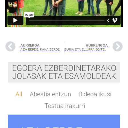
AURREKOA
HURRENGOA
AZA BERDE, KAKA BERDE
EURIA ETA ELURRA EGITEAN
EGOERA EZBERDINETARAKO
JOLASAK ETA ESAMOLDEAK
All
Abestia entzun
Bideoa ikusi
Testua irakurri