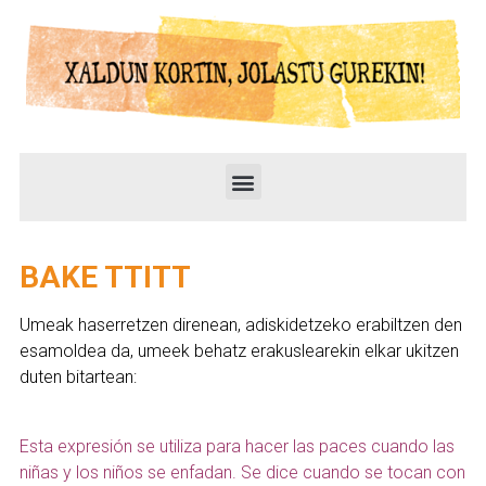
BAKE TTITT
Umeak haserretzen direnean, adiskidetzeko erabiltzen den
esamoldea da, umeek behatz erakuslearekin elkar ukitzen
duten bitartean:
Esta expresión se utiliza para hacer las paces cuando las
niñas y los niños se enfadan. Se dice cuando se tocan con